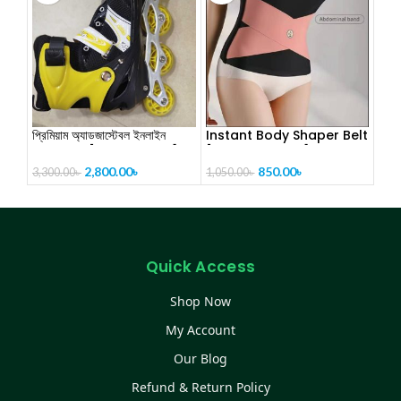
প্রিমিয়াম অ্যাডজাস্টেবল ইনলাইন
Instant Body Shaper Belt
স্কেটিং জুতা-[CODE-PL1121]
[ CODE- PL1286]
2,800.00
৳
850.00
৳
3,300.00
৳
1,050.00
৳
Quick Access
Shop Now
My Account
Our Blog
Refund & Return Policy