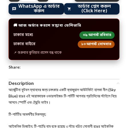
WhatsApp এ অর্ডার
অর্ডার প্লেস করুন
করুন
(Click Here)
🚚 আজ অর্ডার করলে সম্ভাব্য ডেলিভারি
ঢাকার মধ্যে
০৯ আগস্ট রবিবার
ঢাকার বাইরে
১০ আগস্ট সোমবার
📌 শুক্রবার কুরিয়ার প্রসেস বন্ধ থাকে
Share:
Description
আর্জেন্টিনা ফুটবল ফ্যানদের জন্য চমৎকার একটি ক্যাজুয়াল আউটফিট! হালকা নীল (Sky
Blue) রঙের এই আরামদায়ক ওভারসাইজড টি-শার্টটি আপনার প্রতিদিনের স্টাইলে নিয়ে
আসবে স্পোর্টি এবং ট্রেন্ডি ভাইব।
টি-শার্টটির আকর্ষণীয় দিকসমূহ:
আইকনিক ডিজাইন: টি-শার্টের বাম বুকে রয়েছে ৩ স্টার খচিত সোনালী রঙের আইকনিক