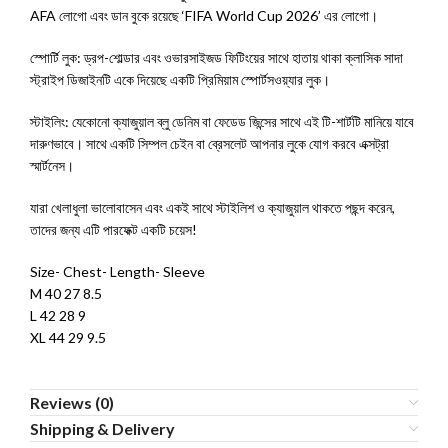
AFA লোগো এবং ডান বুকে রয়েছে ‘FIFA World Cup 2026’ এর লোগো।
স্পোর্টি লুক: ড্রপ-শোল্ডার এবং ওভারসাইজড ফিটিংয়ের সাথে হাতায় থাকা ক্লাসিক সাদা
স্ট্রাইপ ডিজাইনটি একে দিয়েছে একটি প্রিমিয়াম স্পোর্টসওয়্যার লুক।
স্টাইলিং: যেকোনো ক্যাজুয়াল ব্লু ডেনিম বা ফেডেড জিন্সের সাথে এই টি-শার্টটি মানিয়ে যাবে
দারুণভাবে। সাথে একটি সিম্পল চেইন বা ব্রেসলেট আপনার লুকে যোগ করবে এক্সট্রা
স্মার্টনেস।
যারা খেলাধুলা ভালোবাসেন এবং একই সাথে স্টাইলিশ ও ক্যাজুয়াল থাকতে পছন্দ করেন,
তাদের জন্য এটি পারফেক্ট একটি চয়েস!
Size- Chest- Length- Sleeve
M 40 27 8.5
L 42 28 9
XL 44 29 9.5
Reviews (0)
Shipping & Delivery