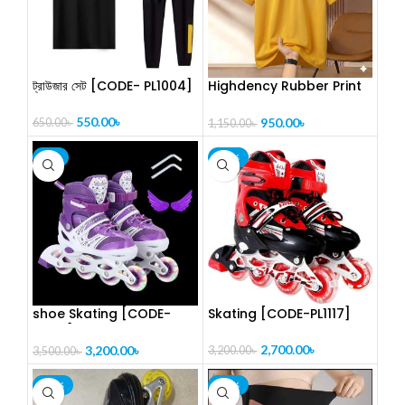
ট্রাউজার সেট [CODE- PL1004]
Highdency Rubber Print
World Cup Polo Shirt
[CODE-PL1013]
550.00
৳
950.00
৳
650.00
৳
1,150.00
৳
-9%
-16%
shoe Skating [CODE-
Skating [CODE-PL1117]
PL1115]
2,700.00
৳
3,200.00
৳
3,200.00
৳
3,500.00
৳
-15%
-19%