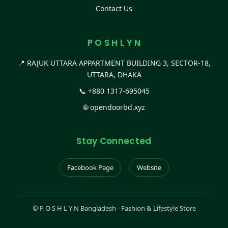
Contact Us
P O S H L Y N
📍 RAJUK UTTARA APPARTMENT BUILDING 3, SECTOR-18,
UTTARA, DHAKA
📞
+880 1317-695045
🌐
opendoorbd.xyz
Stay Connected
Facebook Page
Website
©
P O S H L Y N Bangladesh - Fashion & Lifestyle Store