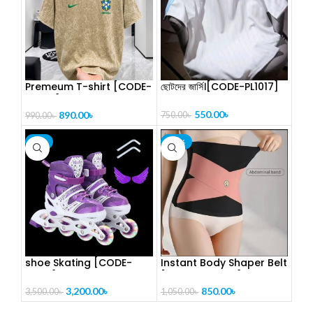
Premeum T-shirt [CODE-
ছোটদের জার্সি।[CODE-PL1017]
PL1014]
550.00
৳
890.00
৳
750.00
৳
990.00
৳
-9%
-19%
shoe Skating [CODE-
Instant Body Shaper Belt
PL1115]
[ CODE- PL1286]
3,200.00
৳
850.00
৳
3,500.00
৳
1,050.00
৳