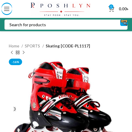
0
0.00
৳
Home
SPORTS
Skating [CODE-PL1117]
-16%