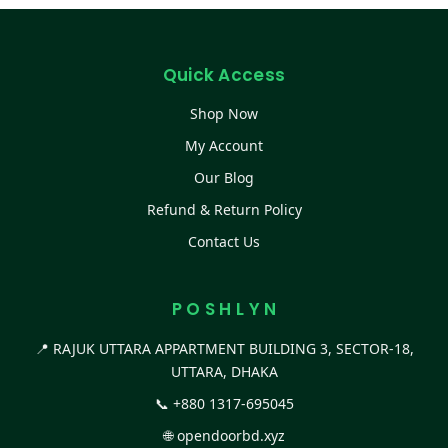
Quick Access
Shop Now
My Account
Our Blog
Refund & Return Policy
Contact Us
P O S H L Y N
📍 RAJUK UTTARA APPARTMENT BUILDING 3, SECTOR-18,
UTTARA, DHAKA
📞
+880 1317-695045
🌐
opendoorbd.xyz