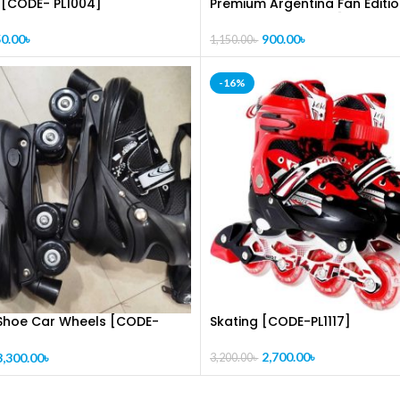
সেট [CODE- PL1004]
Premium Argentina Fan Editi
Shoulder Sky Color [ CODE-PL
0.00
৳
900.00
৳
1,150.00
৳
-16%
 Shoe Car Wheels [CODE-
Skating [CODE-PL1117]
2,700.00
৳
3,300.00
৳
3,200.00
৳