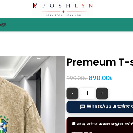
াউন্ট
Premeum T-s
890.00
৳
990.00
৳
WhatsApp এ অর্ডার 
🚚 আজ অর্ডার করলে সম্ভাব্য ডেল