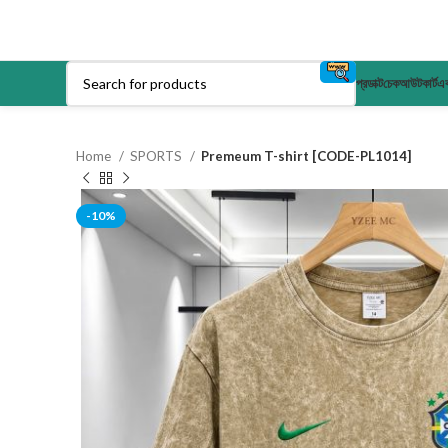
প্রডাক্ট
চেকআউট
কার্ট
এক
Home
SPORTS
Premeum T-shirt [CODE-PL1014]
-10%