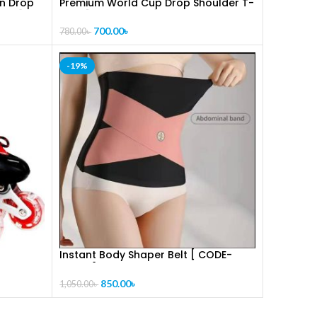
on Drop
Premium World Cup Drop Shoulder T-
1011]
Shirt [CODE-PL1012]
700.00
৳
780.00
৳
-19%
Instant Body Shaper Belt [ CODE-
PL1286]
850.00
৳
1,050.00
৳