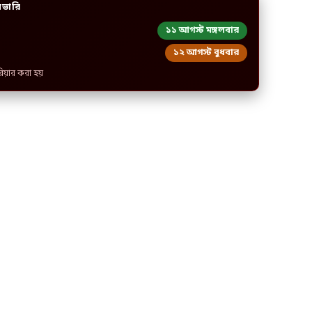
িভারি
১১ আগস্ট মঙ্গলবার
১২ আগস্ট বুধবার
রিয়ার করা হয়