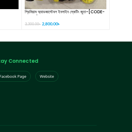
প্রিমিয়াম অ্যাডজাস্টেবল ইনলাইন স্কেটিং জুতা-[CODE-
PL1121]
2,800.00
৳
3,300.00
৳
tay Connected
Facebook Page
Website