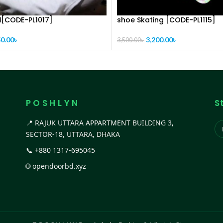
্সি।[CODE-PL1017]
shoe Skating [CODE-PL1115]
0.00
৳
3,200.00
৳
3,500.00
৳
P O S H L Y N
S
📍 RAJUK UTTARA APPARTMENT BUILDING 3,
SECTOR-18, UTTARA, DHAKA
📞
+880 1317-695045
🌐
opendoorbd.xyz