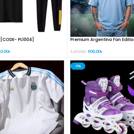
সেট [CODE- PL1004]
Premium Argentina Fan Editi
Shoulder Sky Color [ CODE-PL
0.00
৳
900.00
৳
1,150.00
৳
-9%