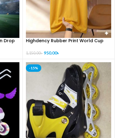
on Drop
Highdency Rubber Print World Cup
1011]
Polo Shirt [CODE-PL1013]
950.00
৳
1,150.00
৳
-15%