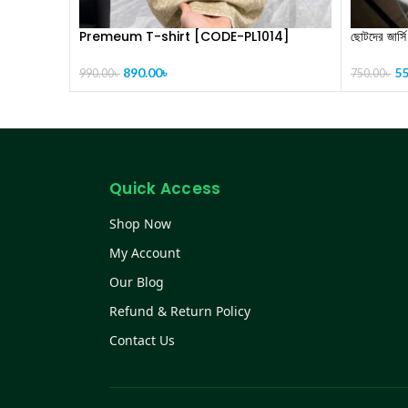
Premeum T-shirt [CODE-PL1014]
ছোটদের জার
890.00
৳
55
990.00
৳
750.00
৳
Quick Access
Shop Now
My Account
Our Blog
Refund & Return Policy
Contact Us