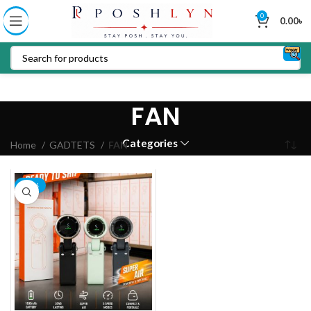
0
0.00
৳
FAN
Categories
Home
GADTETS
FAN
-24%