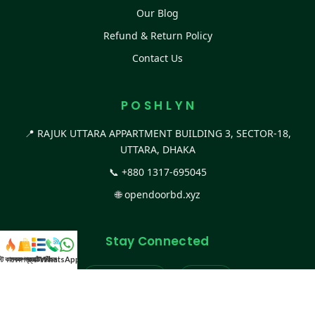
Our Blog
Refund & Return Policy
Contact Us
P O S H L Y N
📍 RAJUK UTTARA APPARTMENT BUILDING 3, SECTOR-18,
UTTARA, DHAKA
📞
+880 1317-695045
🌐
opendoorbd.xyz
Stay Connected
স্ট কালেকশন
সকল প্রডাক্ট
ক্যাটাগরি
WhatsApp করুন
কল
Facebook Page
Website