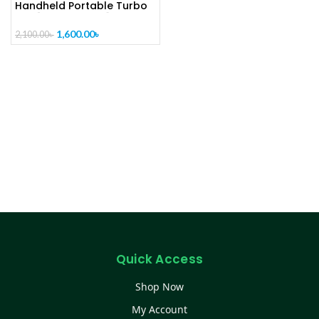
Handheld Portable Turbo
Fan [CODE-PL1317]
1,600.00
৳
2,100.00
৳
Quick Access
Shop Now
My Account