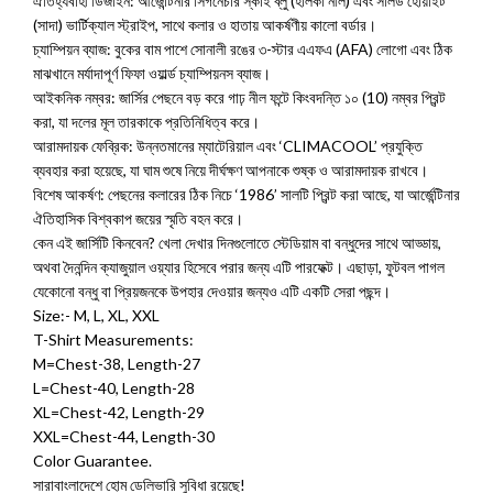
ঐতিহ্যবাহী ডিজাইন: আর্জেন্টিনার সিগনেচার স্কাই ব্লু (হালকা নীল) এবং সলিড হোয়াইট
(সাদা) ভার্টিক্যাল স্ট্রাইপ, সাথে কলার ও হাতায় আকর্ষণীয় কালো বর্ডার।
চ্যাম্পিয়ন ব্যাজ: বুকের বাম পাশে সোনালী রঙের ৩-স্টার এএফএ (AFA) লোগো এবং ঠিক
মাঝখানে মর্যাদাপূর্ণ ফিফা ওয়ার্ল্ড চ্যাম্পিয়নস ব্যাজ।
আইকনিক নম্বর: জার্সির পেছনে বড় করে গাঢ় নীল ফন্টে কিংবদন্তি ১০ (10) নম্বর প্রিন্ট
করা, যা দলের মূল তারকাকে প্রতিনিধিত্ব করে।
আরামদায়ক ফেব্রিক: উন্নতমানের ম্যাটেরিয়াল এবং ‘CLIMACOOL’ প্রযুক্তি
ব্যবহার করা হয়েছে, যা ঘাম শুষে নিয়ে দীর্ঘক্ষণ আপনাকে শুষ্ক ও আরামদায়ক রাখবে।
বিশেষ আকর্ষণ: পেছনের কলারের ঠিক নিচে ‘1986’ সালটি প্রিন্ট করা আছে, যা আর্জেন্টিনার
ঐতিহাসিক বিশ্বকাপ জয়ের স্মৃতি বহন করে।
কেন এই জার্সিটি কিনবেন? খেলা দেখার দিনগুলোতে স্টেডিয়াম বা বন্ধুদের সাথে আড্ডায়,
অথবা দৈনন্দিন ক্যাজুয়াল ওয়্যার হিসেবে পরার জন্য এটি পারফেক্ট। এছাড়া, ফুটবল পাগল
যেকোনো বন্ধু বা প্রিয়জনকে উপহার দেওয়ার জন্যও এটি একটি সেরা পছন্দ।
Size:- M, L, XL, XXL
T-Shirt Measurements:
M=Chest-38, Length-27
L=Chest-40, Length-28
XL=Chest-42, Length-29
XXL=Chest-44, Length-30
Color Guarantee.
সারাবাংলাদেশে হোম ডেলিভারি সুবিধা রয়েছে!