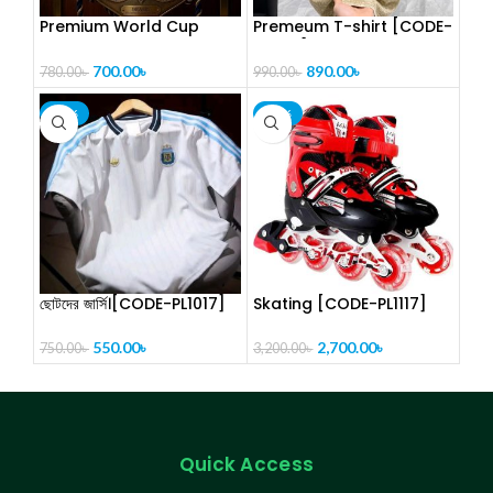
Premium World Cup
Premeum T-shirt [CODE-
Drop Shoulder T-Shirt
PL1014]
[CODE-PL1012]
700.00
৳
890.00
৳
780.00
৳
990.00
৳
-27%
-16%
ছোটদের জার্সি।[CODE-PL1017]
Skating [CODE-PL1117]
550.00
৳
2,700.00
৳
750.00
৳
3,200.00
৳
Quick Access