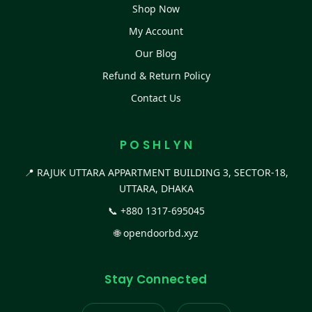
Shop Now
My Account
Our Blog
Refund & Return Policy
Contact Us
P O S H L Y N
📍 RAJUK UTTARA APPARTMENT BUILDING 3, SECTOR-18,
UTTARA, DHAKA
📞
+880 1317-695045
🌐
opendoorbd.xyz
Stay Connected