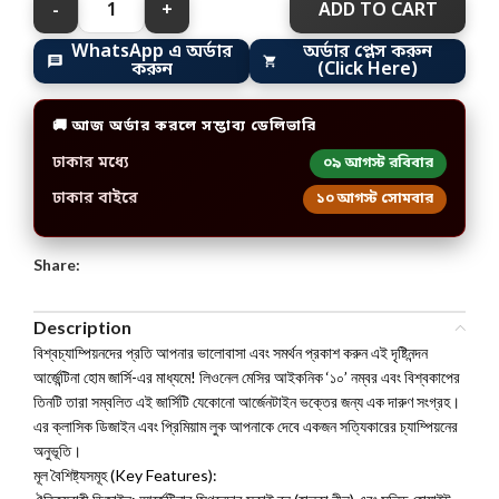
ADD TO CART
WhatsApp এ অর্ডার
অর্ডার প্লেস করুন
করুন
(Click Here)
🚚 আজ অর্ডার করলে সম্ভাব্য ডেলিভারি
ঢাকার মধ্যে
০৯ আগস্ট রবিবার
ঢাকার বাইরে
১০ আগস্ট সোমবার
Share:
Description
বিশ্বচ্যাম্পিয়নদের প্রতি আপনার ভালোবাসা এবং সমর্থন প্রকাশ করুন এই দৃষ্টিনন্দন
আর্জেন্টিনা হোম জার্সি-এর মাধ্যমে! লিওনেল মেসির আইকনিক ‘১০’ নম্বর এবং বিশ্বকাপের
তিনটি তারা সম্বলিত এই জার্সিটি যেকোনো আর্জেনটাইন ভক্তের জন্য এক দারুণ সংগ্রহ।
এর ক্লাসিক ডিজাইন এবং প্রিমিয়াম লুক আপনাকে দেবে একজন সত্যিকারের চ্যাম্পিয়নের
অনুভূতি।
মূল বৈশিষ্ট্যসমূহ (Key Features):