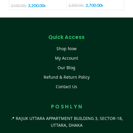
2,700.00
৳
3,200.00
৳
3,200.00
৳
3,500.00
৳
Quick Access
Shop Now
My Account
Our Blog
Refund & Return Policy
Contact Us
P O S H L Y N
📍 RAJUK UTTARA APPARTMENT BUILDING 3, SECTOR-18,
UTTARA, DHAKA