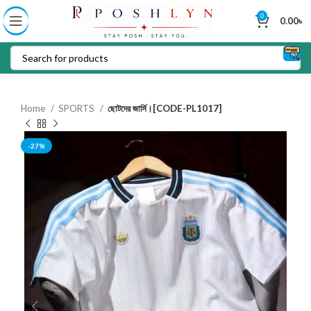
0
0.00
৳
Home
SPORTS
ছোটদের জার্সি।[CODE-PL1017]
-27%