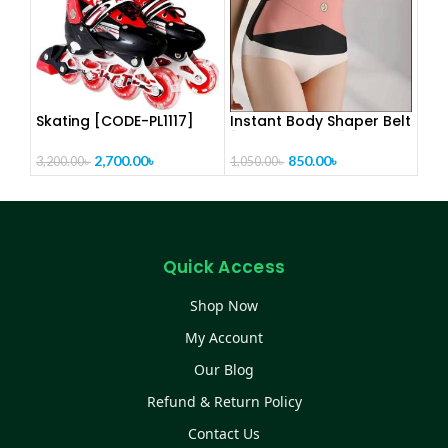
Skating [CODE-PL1117]
Instant Body Shaper Belt
[ CODE- PL1286]
2,700.00
৳
850.00
৳
3,200.00
৳
1,050.00
৳
Quick Access
Shop Now
My Account
Our Blog
Refund & Return Policy
Contact Us