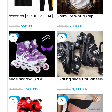
ট্রাউজার সেট [CODE- PL1004]
Premium World Cup
Drop Shoulder T-Shirt
[CODE-PL1012]
550.00
৳
700.00
৳
650.00
৳
780.00
৳
-9%
-6%
shoe Skating [CODE-
Skating Shoe Car Wheels
PL1115]
[CODE-PL1116]
3,200.00
৳
3,300.00
৳
3,500.00
৳
3,500.00
৳
-16%
-19%