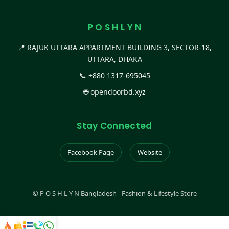
P O S H L Y N
📍 RAJUK UTTARA APPARTMENT BUILDING 3, SECTOR-18,
UTTARA, DHAKA
📞
+880 1317-695045
🌐
opendoorbd.xyz
Stay Connected
Facebook Page
Website
©
P O S H L Y N Bangladesh - Fashion & Lifestyle Store