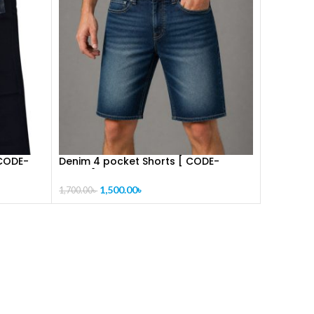
[CODE-
Denim 4 pocket Shorts [ CODE-
PL1023]
1,500.00
৳
1,700.00
৳