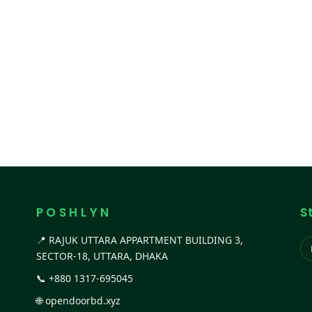
P O S H L Y N
S
📍 RAJUK UTTARA APPARTMENT BUILDING 3,
SECTOR-18, UTTARA, DHAKA
📞
+880 1317-695045
🌐
opendoorbd.xyz