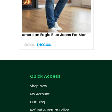
American Eagle Blue Jeans For Man
[CODE-PL1024]
1,400.00
৳
1,600.00
৳
Quick Access
Shop Now
My Account
Our Blog
Refund & Return Policy