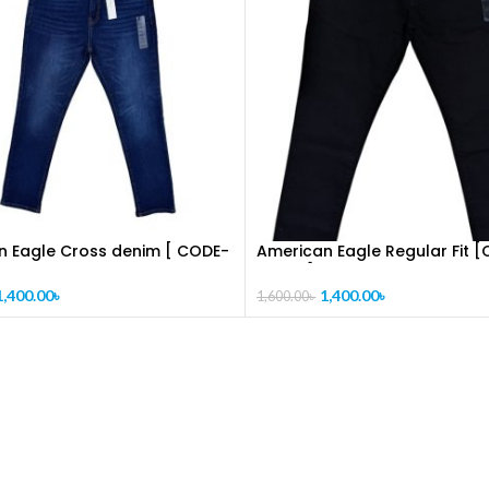
n Eagle Cross denim [ CODE-
American Eagle Regular Fit 
PL1022]
1,400.00
৳
1,400.00
৳
1,600.00
৳