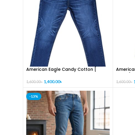
American Eagle Candy Cotton [
America
CODE-PL1020]
PL1021]
1,400.00
৳
1,600.00
৳
1,600.00
৳
-13%