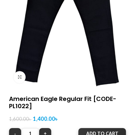
Click to enlarge
American Eagle Regular Fit [CODE-
PL1022]
1,400.00
৳
1,600.00
৳
ADD TO CART