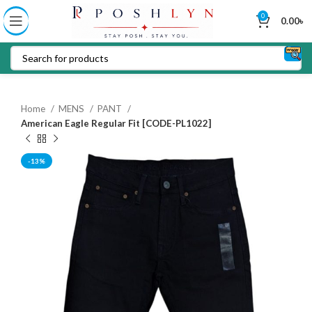
0
0.00
৳
Home
MENS
PANT
American Eagle Regular Fit [CODE-PL1022]
-13%