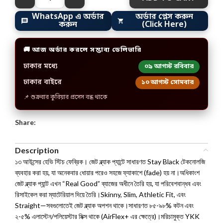
অর্ডার প্লেস করুন
WhatsApp এ অর্ডার
(Click Here)
করুন
🚚 আজ অর্ডার করলে সম্ভাব্য ডেলিভারি
ঢাকার মধ্যে
০৯ আগস্ট রবিবার
ঢাকার বাইরে
১০ আগস্ট সোমবার
📌 শুক্রবার কুরিয়ার প্রসেস বন্ধ থাকে
Share:
Description
১৩ আউন্সের হেভি স্টিচ ফেব্রিক। জেট ব্ল্যাক প্যান্টে সাধারণত Stay Black টেকনোলজি
ব্যবহার করা হয়, যা অনেকবার ধোয়ার পরেও সহজে ফ্যাকাশে (fade) হয় না।অধিকাংশ
জেট ব্ল্যাক প্যান্ট এখন “Real Good” ব্যাজের অধীনে তৈরি হয়, যা পরিবেশবান্ধব এবং
রিসাইকেল করা ম্যাটেরিয়াল দিয়ে তৈরি।Skinny, Slim, Athletic Fit, এবং
Straight—সবগুলোতেই জেট ব্ল্যাক অপশন থাকে।সাধারণত ৮৫-৯৮% কটন এবং
২-৫% এলাস্টেন/পলিয়েস্টার মিক্স থাকে (AirFlex+ এর ক্ষেত্রে)।মরিচামুক্ত YKK