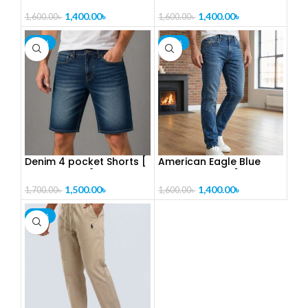
Cotton [ CODE-PL1020]
denim [ CODE- PL1021]
1,400.00
৳
1,400.00
৳
1,600.00
৳
1,600.00
৳
-12%
-13%
Denim 4 pocket Shorts [
American Eagle Blue
CODE-PL1023]
Jeans For Man [CODE-
PL1024]
1,500.00
৳
1,400.00
৳
1,700.00
৳
1,600.00
৳
-19%