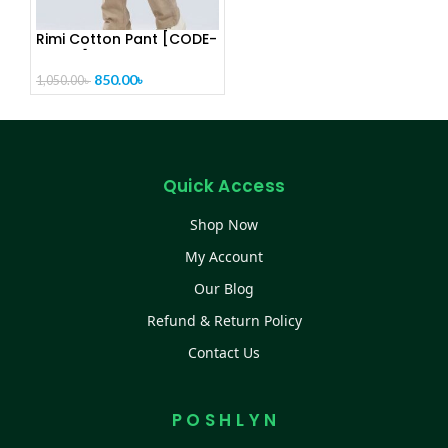
Rimi Cotton Pant [CODE-
PL1025]
850.00
৳
1,050.00
৳
Quick Access
Shop Now
My Account
Our Blog
Refund & Return Policy
Contact Us
P O S H L Y N