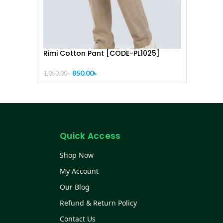
Rimi Cotton Pant [CODE-PL1025]
850.00
৳
1,050.00
৳
Quick Access
Shop Now
My Account
Our Blog
Refund & Return Policy
Contact Us