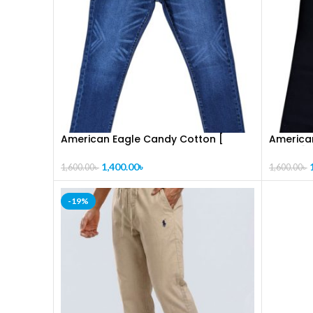
American Eagle Candy Cotton [
American
CODE-PL1020]
PL1022]
1,400.00
৳
1,600.00
৳
1,600.00
৳
-19%