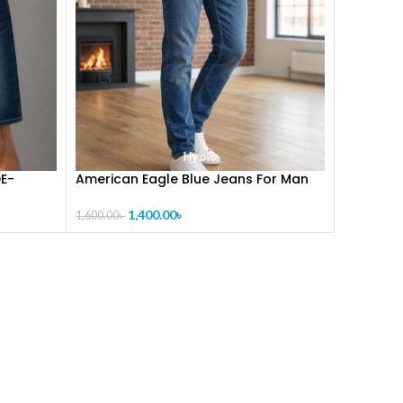
E-
American Eagle Blue Jeans For Man
[CODE-PL1024]
1,400.00
৳
1,600.00
৳