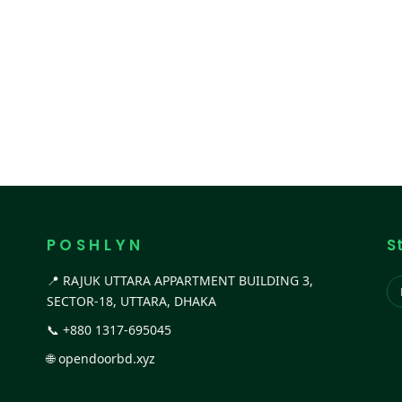
P O S H L Y N
S
📍 RAJUK UTTARA APPARTMENT BUILDING 3,
SECTOR-18, UTTARA, DHAKA
📞
+880 1317-695045
🌐
opendoorbd.xyz