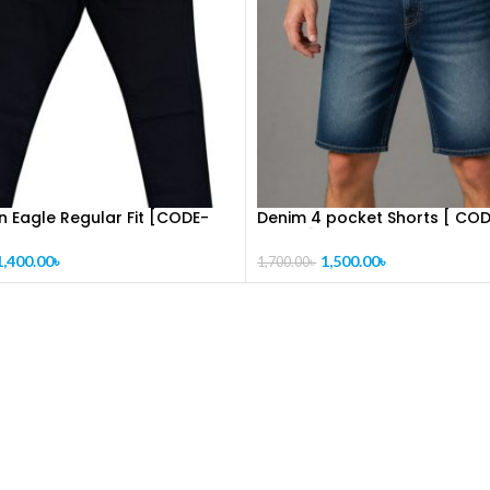
 Eagle Regular Fit [CODE-
Denim 4 pocket Shorts [ COD
PL1023]
1,400.00
৳
1,500.00
৳
1,700.00
৳