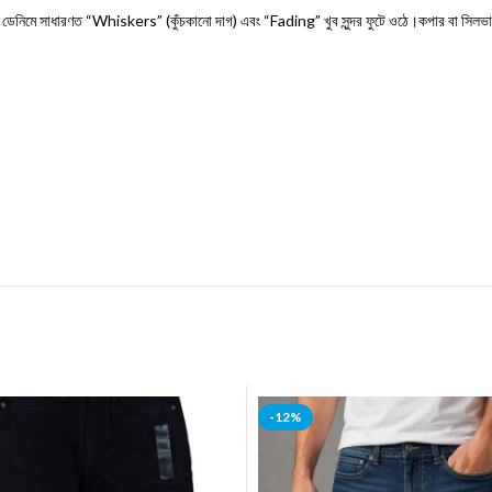
স ডেনিমে সাধারণত “Whiskers” (কুঁচকানো দাগ) এবং “Fading” খুব সুন্দর ফুটে ওঠে।কপার বা সিলভার
-12%