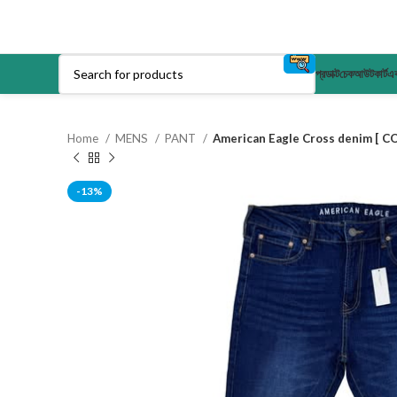
প্রডাক্ট
চেকআউট
কার্ট
এক
Home
MENS
PANT
American Eagle Cross denim [ C
-13%