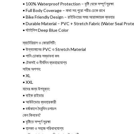
• 100% Waterproof Protection – বৃষ্টি থেকে সম্পূর্ণ সুরক্ষা
• Full Body Coverage – মাথা সহ পুরো শরীর ঢেকে রাখে
• Bike Friendly Design – রাইডিংয়ের সময় আরামদায়ক ব্যবহার
• Durable Material – PVC + Stretch Fabric (Water Seal Prote
• স্টাইলিশ Deep Blue Color
ম্যাটেরিয়াল ও কোয়ালিটি:
• উন্নতমানের PVC ও Stretch Material
• পানি ঢোকার সম্ভাবনা কম
• টেকসই ও দীর্ঘদিন ব্যবহারযোগ্য
সাইজ অপশন:
• XL
• XXL
যাদের জন্য উপযুক্ত:
• বাইক রাইডার
• আউটডোর ব্যবহারকারী
• বর্ষাকালে দৈনন্দিন চলাচল
কেন কিনবেন?
• বৃষ্টিতে সম্পূর্ণ সুরক্ষা
• হালকা ও সহজে পরিধানযোগ্য