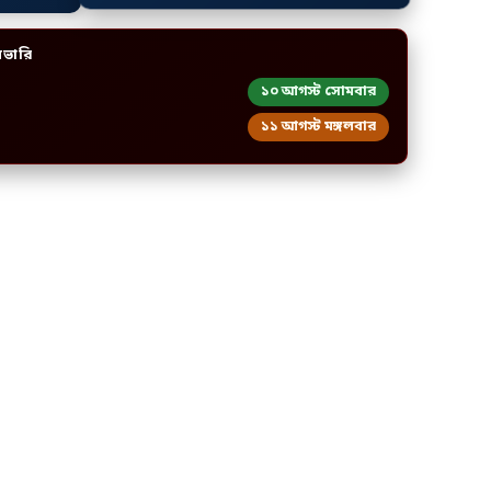
িভারি
১০ আগস্ট সোমবার
১১ আগস্ট মঙ্গলবার