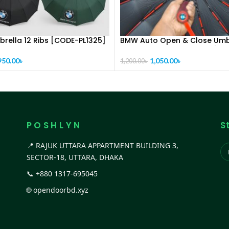
rella 12 Ribs [CODE-PL1325]
BMW Auto Open & Close Umb
16 Ribs | Premium Quality [C
PL1326]
950.00
৳
1,050.00
৳
1,200.00
৳
P O S H L Y N
S
📍 RAJUK UTTARA APPARTMENT BUILDING 3,
SECTOR-18, UTTARA, DHAKA
📞
+880 1317-695045
🌐
opendoorbd.xyz