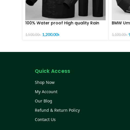
100% Water proof High quality Rain
BMW Umb
[CODE-PL1019]
1,200.00
৳
1,100.00
৳
1,500.00
৳
Quick Access
Shop Now
My Account
Our Blog
Refund & Return Policy
Contact Us