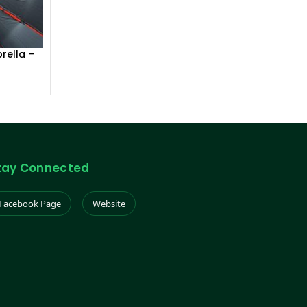
rella –
ODE-
tay Connected
Facebook Page
Website