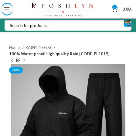
0
0.00
৳
Home
RAINY NEEDS
100% Water proof High quality Rain [CODE-PL1019]
-20%