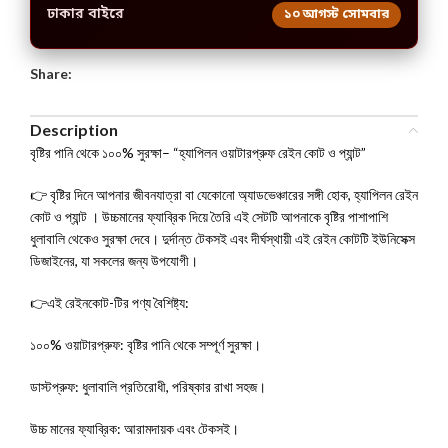
ঢাকার বাইরে
১০ আগস্ট সোমবার
Share:
Description
বৃষ্টির পানি থেকে ১০০% সুরক্ষা– “হ্যাপিলন ওয়াটারপ্রুফ রেইন কোট ও প্যান্ট”
👉 বৃষ্টির দিনে আপনার জীবনযাত্রা বা যেকোনো অ্যাডভেঞ্চারের সঙ্গী হোক, হ্যাপিলন রেইন
কোট ও প্যান্ট । উচ্চমানের ফ্যাব্রিক দিয়ে তৈরি এই সেটটি আপনাকে বৃষ্টির পাশাপাশি
ধুলাবালি থেকেও সুরক্ষা দেবে। দুর্দান্ত টেকসই এবং দীর্ঘস্থায়ী এই রেইন কোটটি ইউনিসেক্স
ডিজাইনের, যা সকলের জন্য উপযোগী।
👉এই রেইনকোট-টির পণ্য বৈশিষ্ট্য:
১০০% ওয়াটারপ্রুফ: বৃষ্টির পানি থেকে সম্পূর্ণ সুরক্ষা।
ডাস্টপ্রুফ: ধুলাবালি প্রতিরোধী, পরিষ্কার রাখা সহজ।
উচ্চ মানের ফ্যাব্রিক: আরামদায়ক এবং টেকসই।