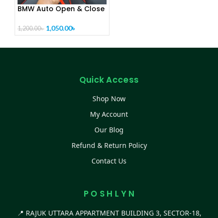
BMW Auto Open & Close
Umbrella – 16 Ribs |
Premium Quality [CODE-
1,050.00
৳
1,200.00
৳
PL1326]
Quick Access
Shop Now
My Account
Our Blog
Refund & Return Policy
Contact Us
P O S H L Y N
📍 RAJUK UTTARA APPARTMENT BUILDING 3, SECTOR-18,