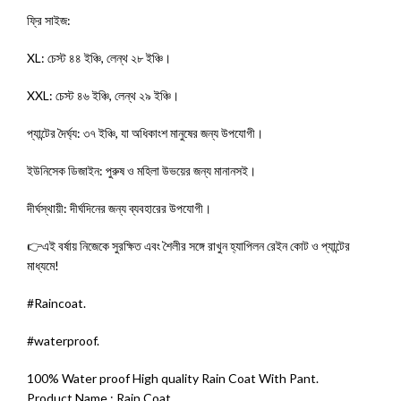
ফ্রি সাইজ:
XL: চেস্ট ৪৪ ইঞ্চি, লেন্থ ২৮ ইঞ্চি।
XXL: চেস্ট ৪৬ ইঞ্চি, লেন্থ ২৯ ইঞ্চি।
প্যান্টের দৈর্ঘ্য: ৩৭ ইঞ্চি, যা অধিকাংশ মানুষের জন্য উপযোগী।
ইউনিসেক ডিজাইন: পুরুষ ও মহিলা উভয়ের জন্য মানানসই।
দীর্ঘস্থায়ী: দীর্ঘদিনের জন্য ব্যবহারের উপযোগী।
👉এই বর্ষায় নিজেকে সুরক্ষিত এবং শৈলীর সঙ্গে রাখুন হ্যাপিলন রেইন কোট ও প্যান্টের
মাধ্যমে!
#Raincoat.
#waterproof.
100% Water proof High quality Rain Coat With Pant.
Product Name : Rain Coat