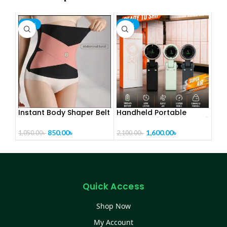
-19%
-24%
Instant Body Shaper Belt
Handheld Portable
[ CODE- PL1286]
Turbo Fan [CODE-PL1317]
850.00
৳
1,600.00
৳
1,050.00
৳
2,100.00
৳
Quick Access
Shop Now
My Account