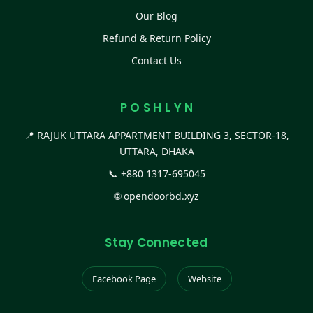
Our Blog
Refund & Return Policy
Contact Us
P O S H L Y N
📍 RAJUK UTTARA APPARTMENT BUILDING 3, SECTOR-18,
UTTARA, DHAKA
📞
+880 1317-695045
🌐
opendoorbd.xyz
Stay Connected
Facebook Page
Website