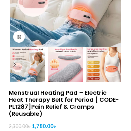
Click to enlarge
Menstrual Heating Pad – Electric
Heat Therapy Belt for Period [ CODE-
PL1287]Pain Relief & Cramps
(Reusable)
1,780.00
৳
2,300.00
৳