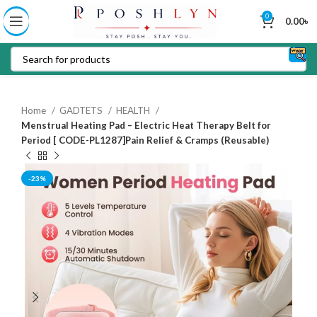
0
0.00
৳
Home
GADTETS
HEALTH
Menstrual Heating Pad – Electric Heat Therapy Belt for
Period [ CODE-PL1287]Pain Relief & Cramps (Reusable)
-23%