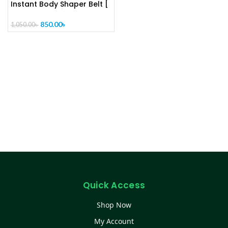
Instant Body Shaper Belt [
CODE- PL1286]
850.00
৳
1,050.00
৳
Quick Access
Shop Now
My Account