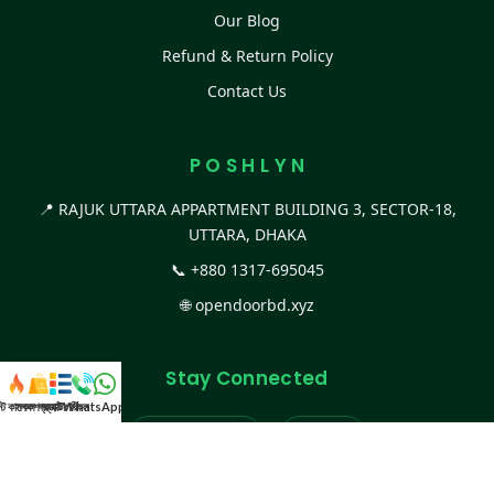
Our Blog
Refund & Return Policy
Contact Us
P O S H L Y N
📍 RAJUK UTTARA APPARTMENT BUILDING 3, SECTOR-18,
UTTARA, DHAKA
📞
+880 1317-695045
🌐
opendoorbd.xyz
Stay Connected
স্ট কালেকশন
সকল প্রডাক্ট
ক্যাটাগরি
WhatsApp করুন
কল
Facebook Page
Website