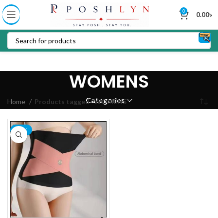
0
0.00
৳
WOMENS
Categories
Home
Products tagged “WOMENS”
-19%