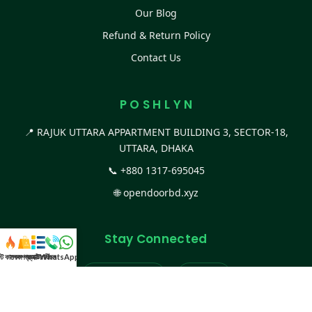
Our Blog
Refund & Return Policy
Contact Us
P O S H L Y N
📍 RAJUK UTTARA APPARTMENT BUILDING 3, SECTOR-18,
UTTARA, DHAKA
📞
+880 1317-695045
🌐
opendoorbd.xyz
Stay Connected
স্ট কালেকশন
সকল প্রডাক্ট
ক্যাটাগরি
WhatsApp করুন
কল
Facebook Page
Website