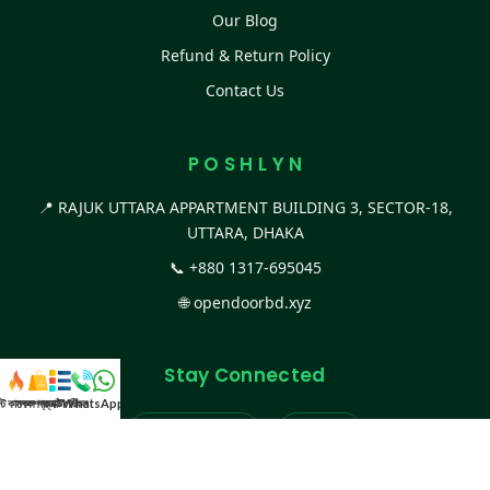
Our Blog
Refund & Return Policy
Contact Us
P O S H L Y N
📍 RAJUK UTTARA APPARTMENT BUILDING 3, SECTOR-18,
UTTARA, DHAKA
📞
+880 1317-695045
🌐
opendoorbd.xyz
Stay Connected
স্ট কালেকশন
সকল প্রডাক্ট
ক্যাটাগরি
WhatsApp করুন
কল
Facebook Page
Website