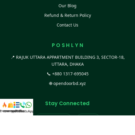
Our Blog
Refund & Return Policy
Contact Us
P O S H L Y N
📍 RAJUK UTTARA APPARTMENT BUILDING 3, SECTOR-18,
UTTARA, DHAKA
📞
+880 1317-695045
🌐
opendoorbd.xyz
Stay Connected
স্ট কালেকশন
সকল প্রডাক্ট
ক্যাটাগরি
WhatsApp করুন
কল
Facebook Page
Website