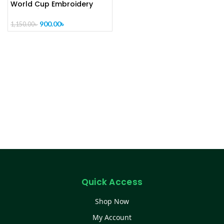
World Cup Embroidery
Jersey [CODE- PL1001]
900.00
৳
1,150.00
৳
Quick Access
Shop Now
My Account