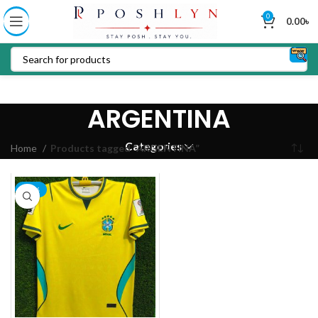
0
0.00
৳
ARGENTINA
Categories
Home
Products tagged “ARGENTINA”
-22%