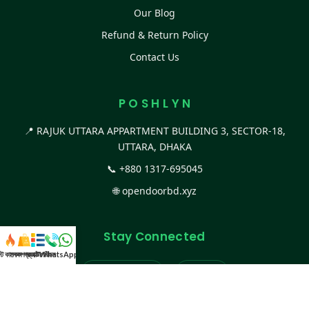
Our Blog
Refund & Return Policy
Contact Us
P O S H L Y N
📍 RAJUK UTTARA APPARTMENT BUILDING 3, SECTOR-18,
UTTARA, DHAKA
📞
+880 1317-695045
🌐
opendoorbd.xyz
Stay Connected
স্ট কালেকশন
সকল প্রডাক্ট
ক্যাটাগরি
WhatsApp করুন
কল
Facebook Page
Website