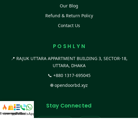
Our Blog
Refund & Return Policy
Contact Us
P O S H L Y N
📍 RAJUK UTTARA APPARTMENT BUILDING 3, SECTOR-18,
UTTARA, DHAKA
📞
+880 1317-695045
🌐
opendoorbd.xyz
Stay Connected
স্ট কালেকশন
সকল প্রডাক্ট
ক্যাটাগরি
WhatsApp করুন
কল
Facebook Page
Website