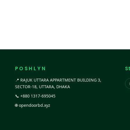
P O S H L Y N
S
📍 RAJUK UTTARA APPARTMENT BUILDING 3,
SECTOR-18, UTTARA, DHAKA
📞
+880 1317-695045
🌐
opendoorbd.xyz