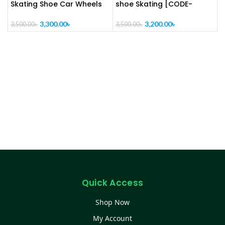
Skating Shoe Car Wheels
shoe Skating [CODE-
[CODE-PL1116]
PL1115]
3,300.00
৳
3,200.00
৳
3,500.00
৳
3,500.00
৳
Quick Access
Shop Now
My Account