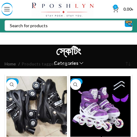
0
0.00
৳
স্কেটিং
Categories
Home
Products tagged “স্কেটিং”
-6%
-9%