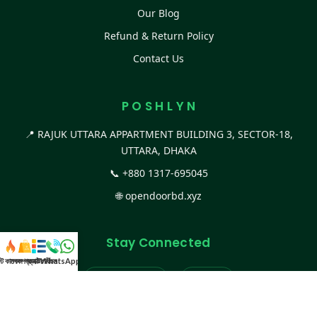
Our Blog
Refund & Return Policy
Contact Us
P O S H L Y N
📍 RAJUK UTTARA APPARTMENT BUILDING 3, SECTOR-18,
UTTARA, DHAKA
📞
+880 1317-695045
🌐
opendoorbd.xyz
Stay Connected
স্ট কালেকশন
সকল প্রডাক্ট
ক্যাটাগরি
WhatsApp করুন
কল
Facebook Page
Website