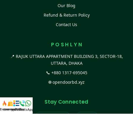
Our Blog
Refund & Return Policy
Contact Us
P O S H L Y N
📍 RAJUK UTTARA APPARTMENT BUILDING 3, SECTOR-18,
UTTARA, DHAKA
📞
+880 1317-695045
🌐
opendoorbd.xyz
Stay Connected
স্ট কালেকশন
সকল প্রডাক্ট
ক্যাটাগরি
WhatsApp করুন
কল
Facebook Page
Website