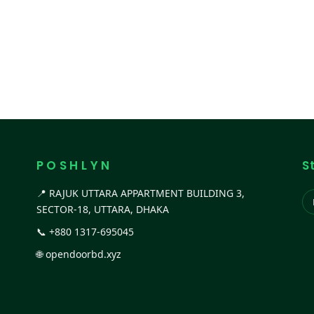
P O S H L Y N
S
📍 RAJUK UTTARA APPARTMENT BUILDING 3,
SECTOR-18, UTTARA, DHAKA
📞
+880 1317-695045
🌐
opendoorbd.xyz