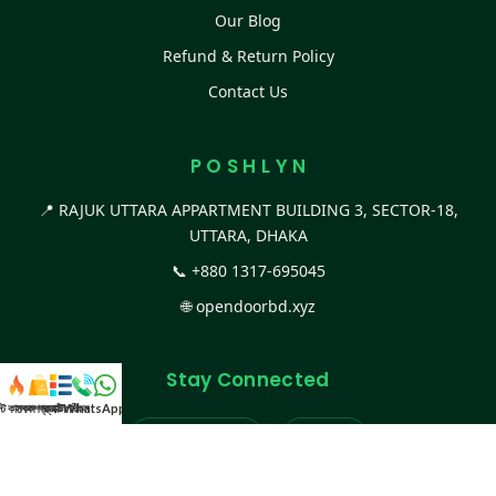
Our Blog
Refund & Return Policy
Contact Us
P O S H L Y N
📍 RAJUK UTTARA APPARTMENT BUILDING 3, SECTOR-18,
UTTARA, DHAKA
📞
+880 1317-695045
🌐
opendoorbd.xyz
Stay Connected
স্ট কালেকশন
সকল প্রডাক্ট
ক্যাটাগরি
WhatsApp করুন
কল
Facebook Page
Website