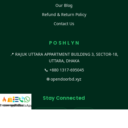
Our Blog
Refund & Return Policy
Contact Us
P O S H L Y N
📍 RAJUK UTTARA APPARTMENT BUILDING 3, SECTOR-18,
UTTARA, DHAKA
📞
+880 1317-695045
🌐
opendoorbd.xyz
Stay Connected
স্ট কালেকশন
সকল প্রডাক্ট
ক্যাটাগরি
WhatsApp করুন
কল
Facebook Page
Website