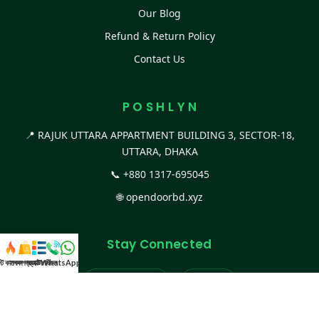
Our Blog
Refund & Return Policy
Contact Us
P O S H L Y N
📍 RAJUK UTTARA APPARTMENT BUILDING 3, SECTOR-18,
UTTARA, DHAKA
📞
+880 1317-695045
🌐
opendoorbd.xyz
Stay Connected
স্ট কালেকশন
সকল প্রডাক্ট
ক্যাটাগরি
WhatsApp করুন
কল
Facebook Page
Website