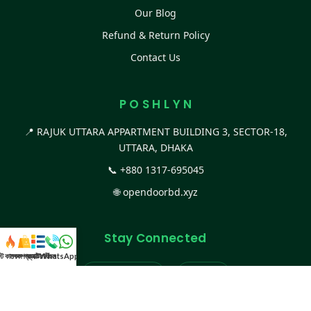
Our Blog
Refund & Return Policy
Contact Us
P O S H L Y N
📍 RAJUK UTTARA APPARTMENT BUILDING 3, SECTOR-18,
UTTARA, DHAKA
📞
+880 1317-695045
🌐
opendoorbd.xyz
Stay Connected
স্ট কালেকশন
সকল প্রডাক্ট
ক্যাটাগরি
WhatsApp করুন
কল
Facebook Page
Website