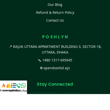
Our Blog
Refund & Return Policy
Contact Us
P O S H L Y N
📍 RAJUK UTTARA APPARTMENT BUILDING 3, SECTOR-18,
UTTARA, DHAKA
📞
+880 1317-695045
🌐
opendoorbd.xyz
Stay Connected
স্ট কালেকশন
সকল প্রডাক্ট
ক্যাটাগরি
WhatsApp করুন
কল
Facebook Page
Website