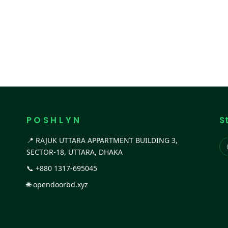
P O S H L Y N
S
📍 RAJUK UTTARA APPARTMENT BUILDING 3,
SECTOR-18, UTTARA, DHAKA
📞
+880 1317-695045
🌐
opendoorbd.xyz