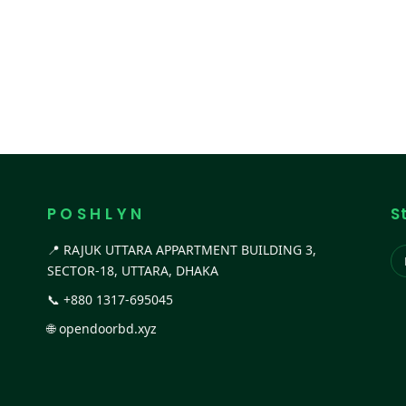
P O S H L Y N
S
📍 RAJUK UTTARA APPARTMENT BUILDING 3,
SECTOR-18, UTTARA, DHAKA
📞
+880 1317-695045
🌐
opendoorbd.xyz