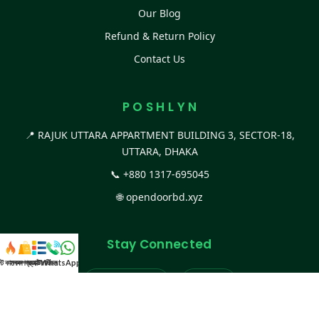
Our Blog
Refund & Return Policy
Contact Us
P O S H L Y N
📍 RAJUK UTTARA APPARTMENT BUILDING 3, SECTOR-18,
UTTARA, DHAKA
📞
+880 1317-695045
🌐
opendoorbd.xyz
Stay Connected
স্ট কালেকশন
সকল প্রডাক্ট
ক্যাটাগরি
WhatsApp করুন
কল
Facebook Page
Website