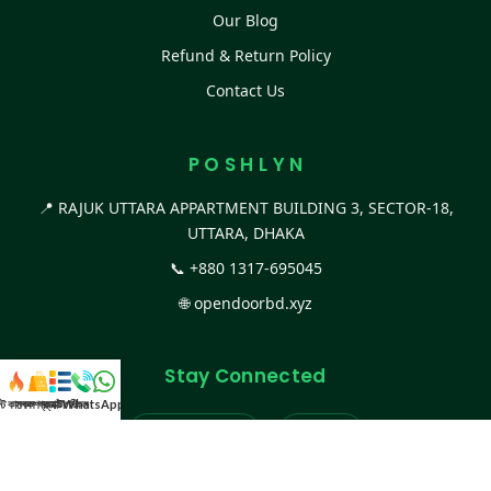
Our Blog
Refund & Return Policy
Contact Us
P O S H L Y N
📍 RAJUK UTTARA APPARTMENT BUILDING 3, SECTOR-18,
UTTARA, DHAKA
📞
+880 1317-695045
🌐
opendoorbd.xyz
Stay Connected
স্ট কালেকশন
সকল প্রডাক্ট
ক্যাটাগরি
WhatsApp করুন
কল
Facebook Page
Website