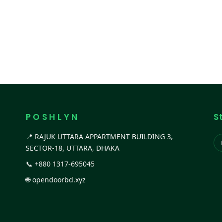
P O S H L Y N
S
📍 RAJUK UTTARA APPARTMENT BUILDING 3,
SECTOR-18, UTTARA, DHAKA
📞
+880 1317-695045
🌐
opendoorbd.xyz